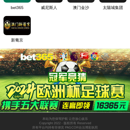
详细错误信息:
IIS Web Core
:443/about.html
模块
请求的
URL
MapRequestHan
通知
dler
D:\web\www.ppm-sz.cn\about.html
物理路
径
StaticFile
处理程
序
登录方
匿名
法
0x80070002
错误代
码
登录用
匿名
户
详细信息:
此错误表明文件或目录在服务器上不存在。请创建文件或目录并重新尝试请
求。
查看详细信息 »